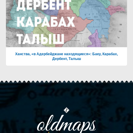
Ханства, «в Адербейджане находящиеся»: Баку, Карабах,
Дербент, Талыш