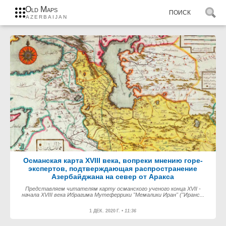
Old Maps
AZERBAIJAN
Османская карта XVIII века, вопреки мнению горе-
экспертов, подтверждающая распространение
Азербайджана на север от Аракса
Представляем читателям карту османского ученого конца XVII -
начала XVIII века Ибрагима Мутеферрики "Мемалики Иран" ("Иранс...
1 ДЕК. 2020 Г. •
11:36