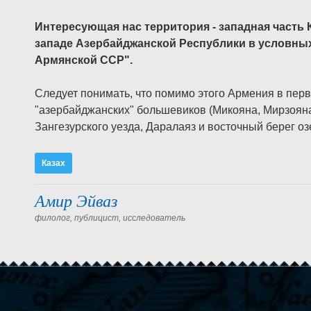
Интересующая нас территория - западная часть 
западе Азербайджанской Республики в условных
Армянской ССР".
Следует понимать, что помимо этого Армения в пер
"азербайджанских" большевиков (Микояна, Мирзояна,
Зангезурского уезда, Даралаяз и восточный берег оз
Казах
Амир Эйваз