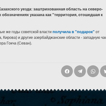
Казахского уезда: заштрихованная область на северо-
 обозначениях указана как "территория, отошедшая к
вые же годы советской власти
получила в "подарок"
от
 Кирова) и другие азербайджанские области - западную ча
ера Гокча (Севан).