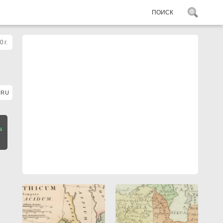
 г.
RU