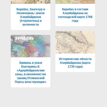
Карабах, Зангезур и
Карабах в составе
Нахичевань: земли
Азербайджана на
Азербайджана
голландской карте 1768
(Атропатены) в
года
античности
Исторические области
Эривань в указе
Азербайджана (карта
Екатерины II:
1730 года)
«Адербейджанские
ханы, в околичностях
границ Отоманской
Порты властвующие»