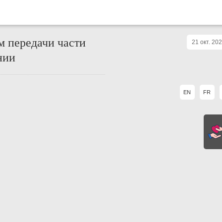
м передачи части
21 окт. 2020
нии
EN
FR