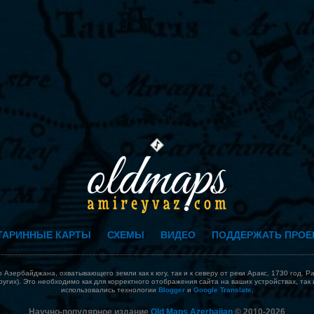
ТАРИННЫЕ КАРТЫ
СХЕМЫ
ВИДЕО
ПОДДЕРЖАТЬ ПРОЕ
Азербайджана, охватывающего земли как к югу, так и к северу от реки Аракс, 1730 год. 
 других). Это необходимо как для корректного отображения сайта на ваших устройствах, та
использовались технологии
Blogger
и
Google Translate
.
Научно-популярное издание
Old Maps Azerbaijan
© 2010-
2026