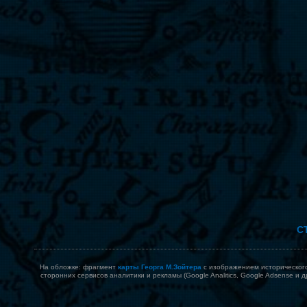
С
На обложке: фрагмент
карты Георга М.Зойтера
с изображением исторического 
сторонних сервисов аналитики и рекламы (Google Analitics, Google Adsense и