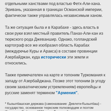
отдельными ханствами под властью Фетх-Али-хана.
Эривань, указанная в границах Османской империи,
фактически также управлялась независимым ханом.
Та же ситуация была и в Карабахе - здесь власть в
свои руки взял местный правитель Панах-Али-хан из
тюркского рода Джеваншир. Однако, голландский
картограф все же изобразил область Карабах
(междуречье Куры и Аракса) в составе провинции
Азербайджан, куда
исторически
эти земли и
относились.
Также примечателен на карте и топоним Туркомания к
западу от Азербайджана. Позже этот топоним (в угоду
своим захватническим устремлениям) европейцы и
русские заменят термином
"Армения"
.
* Кызылбашская держава (самоназвание: Девлети-Кызылбаш) -
государство, основанное тюркским полководцем и поэтом