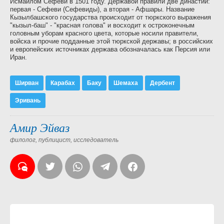
Исмаилом Сефеви в 1501 году. Державой правили две династии:
первая - Сефеви (Сефевиды), а вторая - Афшары. Название
Кызылбашского государства происходит от тюркского выражения
"кызыл-баш" - "красная голова" и восходит к остроконечным
головным уборам красного цвета, которые носили правители,
войска и прочие подданные этой тюркской державы; в российских
и европейских источниках держава обозначалась как Персия или
Иран.
Ширван
Карабах
Баку
Шемаха
Дербент
Эривань
Амир Эйваз