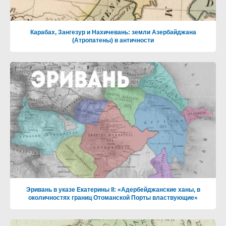
Карабах, Зангезур и Нахичевань: земли Азербайджана
(Атропатены) в античности
Эривань в указе Екатерины II: «Адербейджанские ханы, в
околичностях границ Отоманской Порты властвующие»