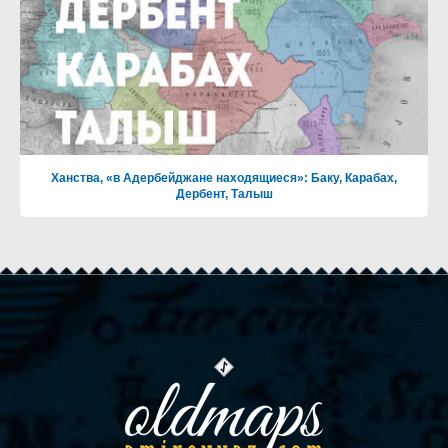
Ханства, «в Адербейджане находящиеся»: Баку, Карабах,
Дербент, Талыш