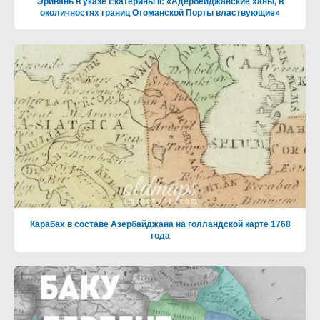
Эривань в указе Екатерины II: «Адербейджанские ханы, в
околичностях границ Отоманской Порты властвующие»
Карабах в составе Азербайджана на голландской карте 1768
года