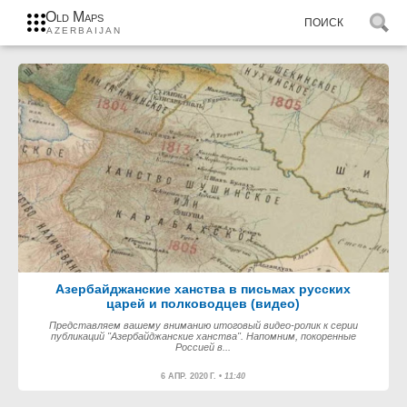
Old Maps
AZERBAIJAN
Азербайджанские ханства в письмах русских
царей и полководцев (видео)
Представляем вашему вниманию итоговый видео-ролик к серии
публикаций "Азербайджанские ханства". Напомним, покоренные
Россией в...
6 АПР. 2020 Г. •
11:40