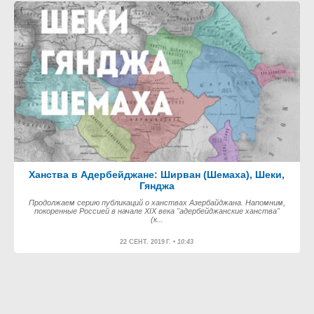
Ханства в Адербейджане: Ширван (Шемаха), Шеки,
Гянджа
Продолжаем серию публикаций о ханствах Азербайджана. Напомним,
покоренные Россией в начале XIX века "адербейджанские ханства"
(к...
22 СЕНТ. 2019 Г. •
10:43