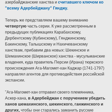
азербайджанские ханства и
считавшего ключом ко
"всему Адербейджану" Гянджу.
Теперь же представляем вашему вниманию
четвертую
часть серии. К уже рассмотренным в
предыдущих публикациях Карабахскому,
Дербентскому (Кубинскому), Гянджинскому,
Бакинскому, Талышскому и Нахичеванскому
ханствам, прибавим два новых: Шекинское и
Шемахинское (Ширванское) ханства - мусульманские
владения, куда правитель Персии (Ирана) тюркского
происхождения Ага-Магомет-хан Каджар (1741-1797)
направлял агентов для противодействия российской
экспансии.
"Ага-Магомет-хан отправил своего племянника,
Аскер-хана,
в Адербейджан с поручением убедить
ханов шемахинского, шекинского, ганжинского и
других,
чтобы они старались заманить русские