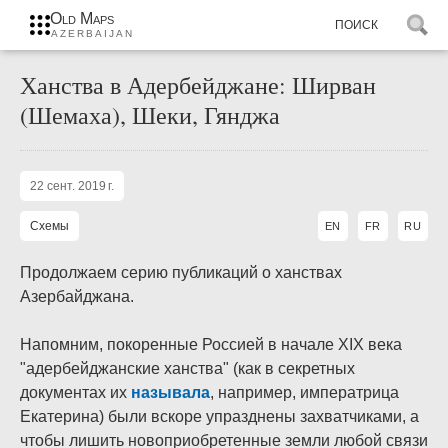
Old Maps
AZERBAIJAN
Ханства в Адербейджане: Ширван
(Шемаха), Шеки, Гянджа
22 сент. 2019 г.
Схемы
EN
FR
RU
Продолжаем серию публикаций о ханствах
Азербайджана.
Напомним, покоренные Россией в начале XIX века
"адербейджанские ханства" (как в секретных
документах их
называла
, например, императрица
Екатерина) были вскоре упразднены захватчиками, а
чтобы лишить новоприобретенные земли любой связи