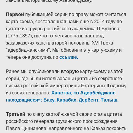
ханств к историческому Азербайджану.
Первой
публикацией серии по праву может считаться
карта-схема, составленная нами еще в 2014 году по
цитате из трудов российского академика П.Буткова
(1775-1857), где тот отчетливо называет ряд
закавказских ханств второй половины XVIII века
"адербиджанскими". Мы обновили эту карту-схему и
теперь она доступна по
ссылке.
Ранее мы опубликовали
вторую
карту-схему из этой
серии, где были использованы цитаты из секретного
письма российской императрицы Екатерины II одному
из своих генералов:
Ханства, «в Адербейджане
находящиеся»: Баку, Карабах, Дербент, Талыш.
Третьей
по счету картой-схемой серии стала цитата
российского генерала грузинского происхождения
Павла Цицианова, направленного на Кавказ покорить