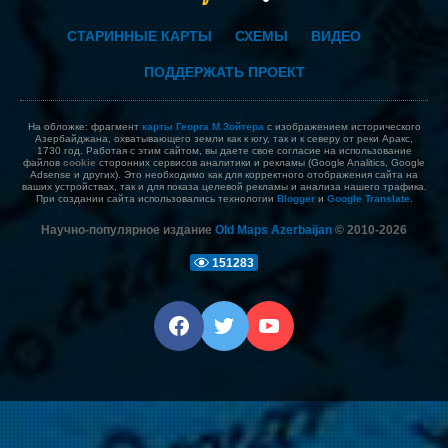
СТАРИННЫЕ КАРТЫ
СХЕМЫ
ВИДЕО
ПОДДЕРЖАТЬ ПРОЕКТ
На обложке: фрагмент
карты Георга М.Зойтера
с изображением исторического
Азербайджана, охватывающего земли как к югу, так и к северу от реки Аракс,
1730 год. Работая с этим сайтом, вы даете свое согласие на использование
файлов
cookie
сторонних сервисов аналитики и рекламы (Google Analitics, Google
Adsense и других). Это необходимо как для корректного отображения сайта на
ваших устройствах, так и для показа целевой рекламы и анализа нашего трафика.
При создании сайта использовались технологии
Blogger
и
Google Translate
.
Научно-популярное издание
Old Maps Azerbaijan
© 2010-
2026
1
5
1
2
8
3