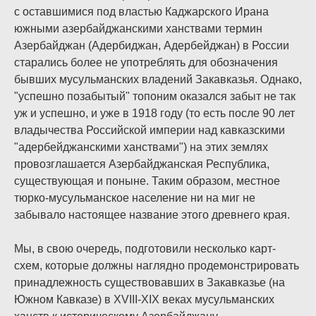
с оставшимися под властью Каджарского Ирана
южными азербайджанскими ханствами термин
Азербайджан (Адербиджан, Адербейджан) в России
старались более не употреблять для обозначения
бывших мусульманских владений Закавказья. Однако,
"успешно позабытый" топоним оказался забыт не так
уж и успешно, и уже в 1918 году (то есть после 90 лет
владычества Российской империи над кавказскими
"адербейджанскими ханствами") на этих землях
провозглашается Азербайджанская Республика,
существующая и поныне. Таким образом, местное
тюрко-мусульманское население ни на миг не
забывало настоящее название этого древнего края.
Мы, в свою очередь, подготовили несколько карт-
схем, которые должны наглядно продемонстрировать
принадлежность существовавших в Закавказье (на
Южном Кавказе) в XVIII-XIX веках мусульманских